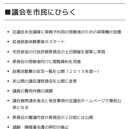
■議会を市民にひらく
区議会本会議場に車椅子利用の傍聴者のための昇降機が設置
若者就業体験事業がスタート
市民参加の行政評価委員会の土日開催を提案し実現
委員会の傍聴者向けに閲覧資料を用意
政務活動費の収支一覧を公開（２０１３年度～）
非公開の議会運営員会を公開に変更
議員の費用弁償の減額
議会質問通告者名と発言事項が区議会ホームページで事前公
表となる
委員会の審議内容が委員会の２日前には公開
請願・陳情署名簿の押印が廃止