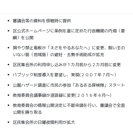
区公式ホームページに審議会一覧を掲載、審議会情報の公開
が拡充
審議会等の資料を傍聴時に提供
区公式ホームページに条例を基に定めた行政機関の内規（要
綱）を公開
餌やり禁止看板が「えさをやるあなたへ」に変更、飼い主の
いない猫（地域猫）の避妊・去勢手術助成が拡充
区民集会所の利用申し込みが１カ月前から２カ月前に変更
パブリック制度導入を要望し、実現(２００７年７月～）
公園ハザード調査に市民の参加「あるある探検隊」スタート
教育委員会議事録が逐語録に変更(２０１６年４月～)
教育委員会の情報公開決定に不服申請を行い、審議会で全面
公開を勝ち取る
区民集会所の日曜夜間利用が拡大