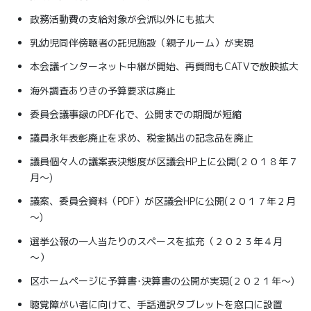
政務活動費の支給対象が会派以外にも拡大
乳幼児同伴傍聴者の託児施設（親子ルーム）が実現
本会議インターネット中継が開始、再質問もCATVで放映拡大
海外調査ありきの予算要求は廃止
委員会議事録のPDF化で、公開までの期間が短縮
議員永年表彰廃止を求め、税金拠出の記念品を廃止
議員個々人の議案表決態度が区議会HP上に公開(２０１８年７
月～)
議案、委員会資料（PDF）が区議会HPに公開(２０１７年２月
～)
選挙公報の一人当たりのスペースを拡充（２０２３年４月
～）
区ホームページに予算書･決算書の公開が実現(２０２１年～)
聴覚障がい者に向けて、手話通訳タブレットを窓口に設置